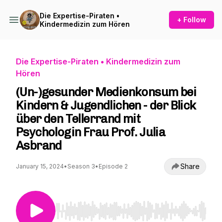
Die Expertise-Piraten •
+ Follow
Kindermedizin zum Hören
Die Expertise-Piraten • Kindermedizin zum
Hören
(Un-)gesunder Medienkonsum bei
Kindern & Jugendlichen - der Blick
über den Tellerrand mit
Psychologin Frau Prof. Julia
Asbrand
Share
January 15, 2024
•
Season 3
•
Episode 2
Use Left/Right to seek, Home/End to jump to st