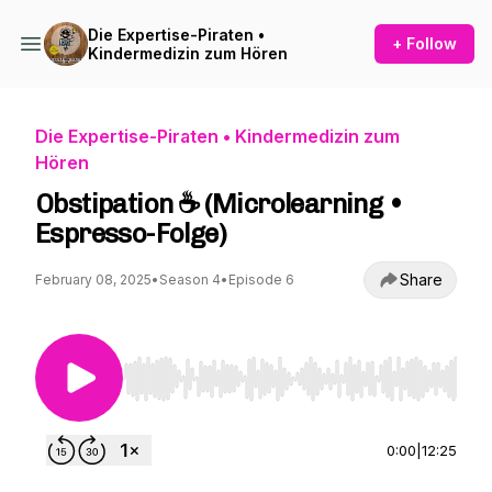
Die Expertise-Piraten •
+ Follow
Kindermedizin zum Hören
Die Expertise-Piraten • Kindermedizin zum
Hören
Obstipation ☕ (Microlearning •
Espresso-Folge)
Share
February 08, 2025
•
Season 4
•
Episode 6
Use Left/Right to seek, Home/End to jump to st
0:00
|
12:25