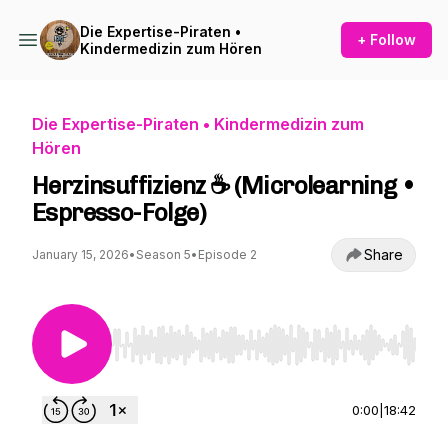
Die Expertise-Piraten •
+ Follow
Kindermedizin zum Hören
Die Expertise-Piraten • Kindermedizin zum
Hören
Herzinsuffizienz ☕ (Microlearning •
Espresso-Folge)
Share
January 15, 2026
•
Season 5
•
Episode 2
Use Left/Right to seek, Home/End to jump to st
0:00
|
18:42