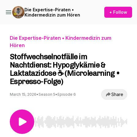
Die Expertise-Piraten •
+ Follow
Kindermedizin zum Hören
Die Expertise-Piraten • Kindermedizin zum
Hören
Stoffwechselnotfälle im
Nachtdienst: Hypoglykämie &
Laktatazidose ☕ (Microlearning •
Espresso-Folge)
Share
March 15, 2026
•
Season 5
•
Episode 6
Use Left/Right to seek, Home/End to jump to st