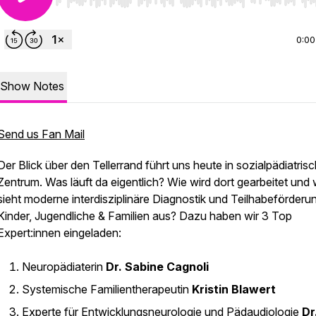
Use Left/Right to seek, Home/End to jump to start o
0:00
Show Notes
Send us Fan Mail
Der Blick über den Tellerrand führt uns heute in sozialpädiatris
Zentrum. Was läuft da eigentlich? Wie wird dort gearbeitet und 
sieht moderne interdisziplinäre Diagnostik und Teilhabeförderun
Kinder, Jugendliche & Familien aus? Dazu haben wir 3 Top
Expert:innen eingeladen:
Neuropädiaterin
Dr. Sabine Cagnoli
Systemische Familientherapeutin
Kristin Blawert
Experte für Entwicklungsneurologie und Pädaudiologie
Dr