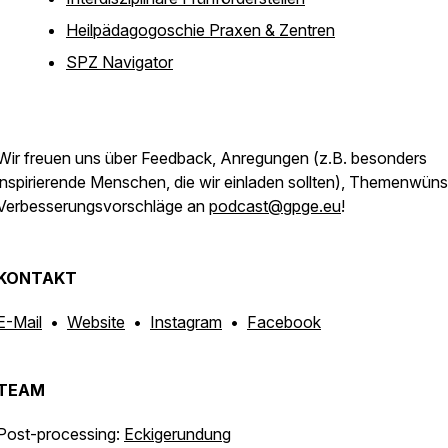
Heilpädagogoschie Praxen & Zentren
SPZ Navigator
Wir freuen uns über Feedback, Anregungen
(z.B. besonders
inspirierende Menschen, die wir einladen sollten)
, Themenwüns
Verbesserungsvorschläge an
podcast@gpge.eu
!
KONTAKT
E-Mail
•
Website
•
Instagram
•
Facebook
TEAM
Post-processing:
Eckigerundung