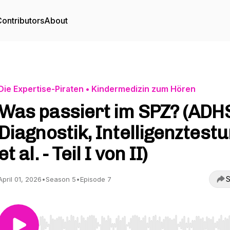
ontributors
About
Die Expertise-Piraten • Kindermedizin zum Hören
Was passiert im SPZ? (ADH
Diagnostik, Intelligenztest
et al. - Teil I von II)
S
April 01, 2026
•
Season 5
•
Episode 7