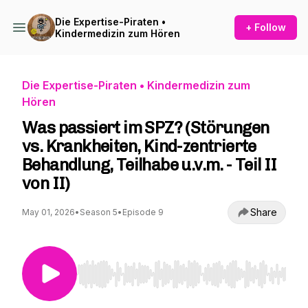
Die Expertise-Piraten •
+ Follow
Kindermedizin zum Hören
Die Expertise-Piraten • Kindermedizin zum
Hören
Was passiert im SPZ? (Störungen
vs. Krankheiten, Kind-zentrierte
Behandlung, Teilhabe u.v.m. - Teil II
von II)
Share
May 01, 2026
•
Season 5
•
Episode 9
Use Left/Right to seek, Home/End to jump to st